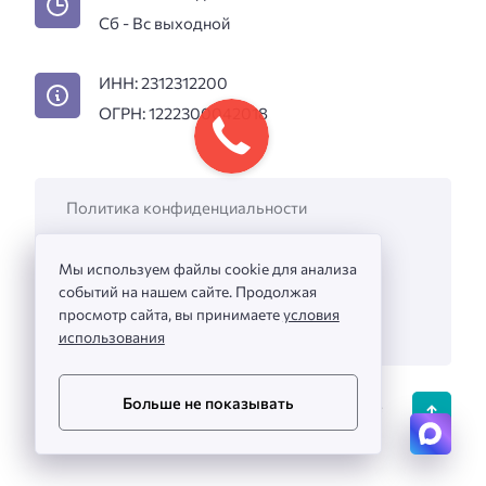
Сб - Вс выходной
ИНН: 2312312200
ОГРН: 1222300042018
Политика конфиденциальности
Пользовательское соглашение
Мы используем файлы cookie для анализа
Вакансии
событий на нашем сайте. Продолжая
Информация на сайте не является
просмотр сайта, вы принимаете
условия
публичной офертой.
использования
Больше не показывать
ЮгДетСтрой ©
2022 -
2026
Мы строим счастливое
детство!