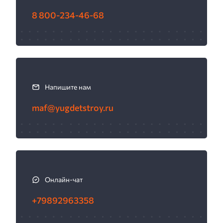
с
8 800-234-46-68
в
я
з
а
т
ь
Напишите нам
с
maf@yugdetstroy.ru
я
Онлайн-чат
+79892963358