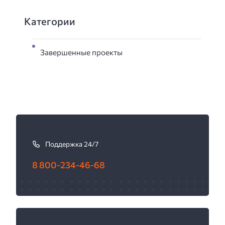
Категории
Завершенные проекты
К
а
Поддержка 24/7
к
с
8 800-234-46-68
в
я
з
а
т