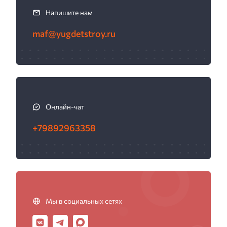
ь
Напишите нам
с
maf@yugdetstroy.ru
я
Онлайн-чат
+79892963358
Мы в социальных сетях