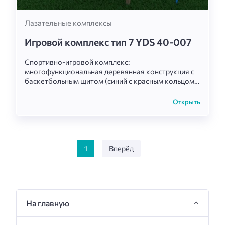
Лазательные комплексы
Игровой комплекс тип 7 YDS 40-007
Спортивно-игровой комплекс:
многофункциональная деревянная конструкция с
баскетбольным щитом (синий с красным кольцом),
сеткой для лазания/футбола, зелёным
скалодромом с отверстиями, оранжевыми
Открыть
перекладинами для рукохода и лестницей.
Дополнена деревянными стойками, оранжевыми
элементами и белой верёвкой. Идеален для
комплексного развития силы, ловкости,
координации и активных игр на свежем воздухе.
1
Вперёд
На главную