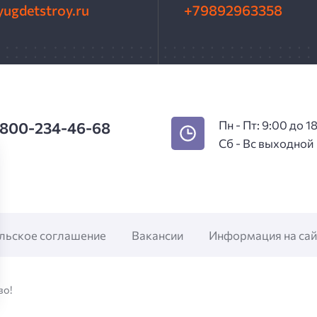
ugdetstroy.ru
+79892963358
Пн - Пт: 9:00 до 1
 800-234-46-68
Сб - Вс выходной
льское соглашение
Вакансии
Информация на сай
во!