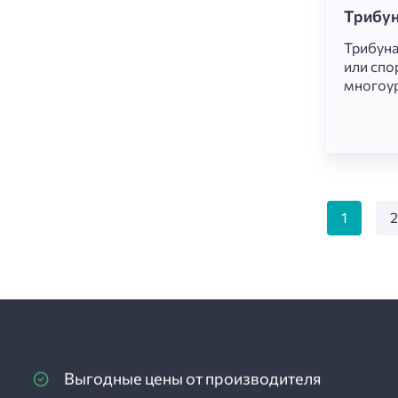
Трибун
Монтаж нашей продукции под ключ
Трибуна
или спо
Выездной менеджер
многоур
трёх па
сидений
Опыт более 3 лет
прочных
каркаса
Собственное производство
одно ко
ступенч
размеще
1
Расчет и подбор материалов
отдыха 
устойчи
наблюде
Гарантия на материалы и их монтаж
активно
времяп
свежем 
Выгодные цены от производителя
Опытный и квалифицированный персонал