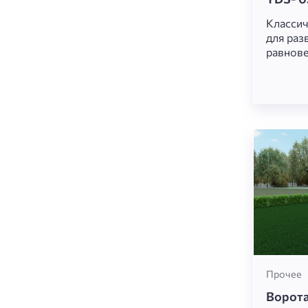
Классич
для раз
равнове
стабили
дизайн 
позволя
снаряд 
игровые
Прочее
Ворота