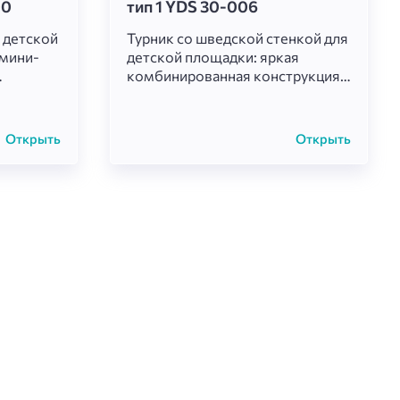
00
тип 1 YDS 30-006
 детской
Турник со шведской стенкой для
 мини-
детской площадки: яркая
комбинированная конструкция с
не.
двумя шведскими стенками
 рама
(синей и зелёной) и
ёнными
горизонтальными
Открыть
Открыть
тки и
перекладинами (оранжевыми).
деальны
Слева дополнительная стойка с
ных игр,
одной перекладиной. Отличный
звития
элемент для подтягиваний,
лазания, отжиманий,
упражнений на пресс и развития
силы, ловкости и координации.
Дети обожают такие
многофункциональные
комплексы для активных игр и
тренировок на свежем воздухе!