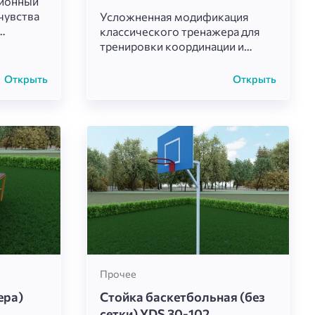
ионный
чувства
Усложненная модификация
классического тренажера для
Модель
тренировки координации и
эко-
равновесия. Благодаря излому
яет
траектории снаряд заставляет
Открыть
Открыть
тствий
менять направление движения,
что более эффективно
развивает вестибулярный
аппарат и мышцы-
стабилизаторы.
Прочее
ера)
Стойка баскетбольная (без
сетки) YDS 30-102