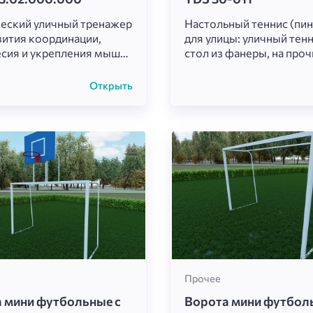
еский уличный тренажер
Настольный теннис (пин
вития координации,
для улицы: уличный тен
сия и укрепления мышц-
стол из фанеры, на про
заторов. Лаконичный
оранжевой металличес
в стиле минимализма
раме. Сетка с перфори
Открыть
ет легко интегрировать
оранжевым экраном. Н
в любые спортивные,
конструкция для активн
 и парковые зоны.
свежем воздухе, разви
реакции, координации и
весёлого отдыха детей 
взрослых.
Прочее
 мини футбольные с
Ворота мини футбол