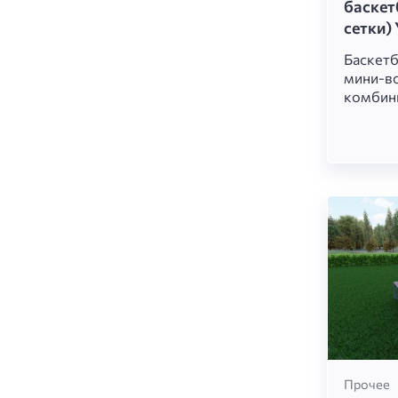
баскет
сетки)
Баскетб
мини-в
комбин
комплек
площадк
щит с б
красным
белой м
Внизу п
рамка-в
футбол
игр. Ун
баскетб
активно
Прочее