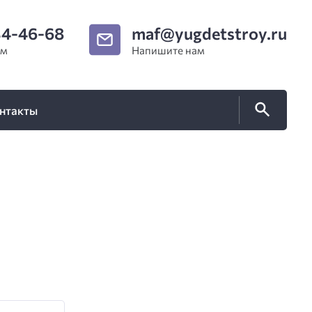
34-46-68
maf@yugdetstroy.ru
ам
Напишите нам
нтакты