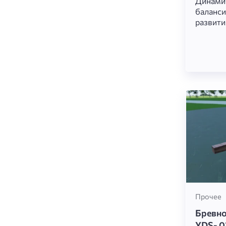
Динами
баланси
развити
устойчи
мышц-с
Подвижн
контро
нестаби
прохожд
увлекат
испытан
Прочее
Бревно
YDS- 0