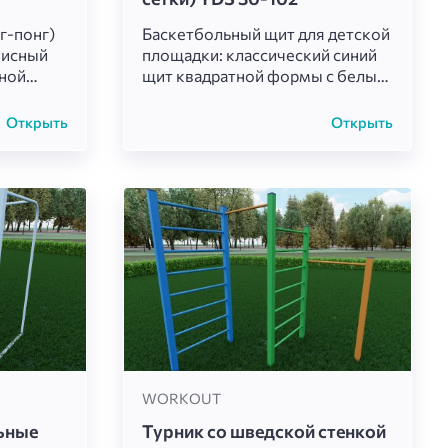
г-понг)
Баскетбольный щит для детской
нисный
площадки: классический синий
чной
щит квадратной формы с белым
кой
квадратом и красным кольцом.
рованным
Установлен на высокой белой
Открыть
Открыть
адёжная
металлической стойке с
ых игр на
диагональной опорой. Простая и
тия
надёжная конструкция для
бросков, игры в баскетбол и
и
развития координации у детей.
WORKOUT
ьные
Турник со шведской стенкой