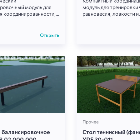
ческий
Компактный координац
ровочный модуль для
модуль для тренировки 
я координированности,
равновесия, ловкости и
вости и укрепления
укрепления мышц ног. 
табилизаторов.
разработана в строгом 
ое основание создает
стиле и отлично дополн
Открыть
лируемую
линейные полосы препя
льность, превращая
или зоны воркаута.
ение снаряда в
ельное тренировочное
ие.
Прочее
 балансировочное
Стол теннисный (фан
3.02.000.000
YDS 30-011