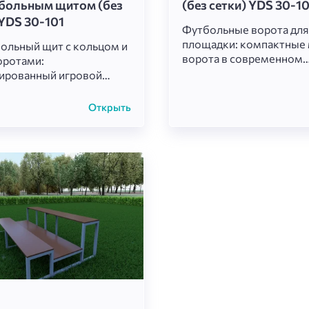
больным щитом (без
(без сетки) YDS 30-1
 YDS 30-101
Футбольные ворота для
площадки: компактные
ольный щит с кольцом и
ворота в современном
оротами:
минималистичном дизай
ированный игровой
Цельная металлическая
с для детской
белого цвета с закругл
и. Синий квадратный
Открыть
верхними углами, без се
елым квадратом и
задней перекладины. И
 кольцом, установлен на
для маленьких футболь
еталлической раме.
тренировок ударов и ра
рямоугольная белая
координации у детей.
орота для игры в мини-
 или комбинированных
иверсальный элемент для
ола, футбола и
го отдыха детей.